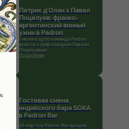
Патрик д’Олан x Павел
Поцелуев: франко-
аргентинский винный
ужин в Padron
1 июня в 19:00 команда Padron
вместе с шеф-поваром Павлом
Поцелуевым...
Подробнее
ец
Гостевая смена
индийского бара SOKA
в Padron Bar
26 марта в Padron Bar прошла