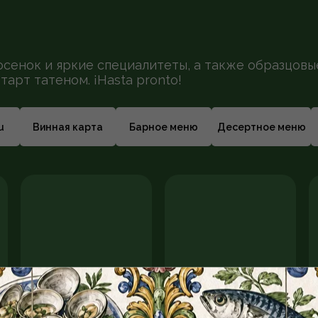
осенок и яркие специалитеты, а также образцов
тарт татеном. ¡Hasta pronto!
u
Винная карта
Барное меню
Десертное меню
Стейк стриплойн