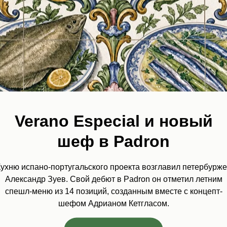
 карта
n — «один
 от Wine
tor 2026
арта ресторана Padron
 отметку «один бокал»
ии Award of Excellence
ее
Verano Especial и новый
шеф в Padron
ухню испано-португальского проекта возглавил петербурж
Александр Зуев. Свой дебют в Padron он отметил летним
segundo
спешл-меню из 14 позиций, созданным вместе с концепт-
años, Padron!
шефом Адрианом Кетгласом.
, 11 апреля, ресторан