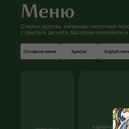
Меню
Стейки, аррозы, эмпанады, молочный пор
с паштель де ната, баскским чизкейком и 
Основное меню
Special
English men
Карпаччо из