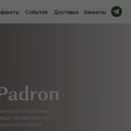
ификаты
События
Доставка
Банкеты
Padron
орическом особняке
юда, увиденные по-
ном Кетгласом.