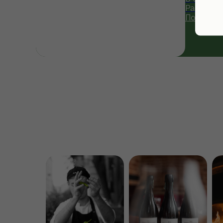
Padron пр
Подробн