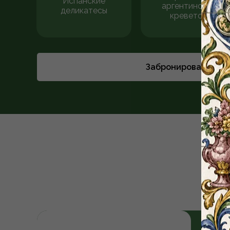
Испанские
аргентинских
деликатесы
креветок
Забронировать сто