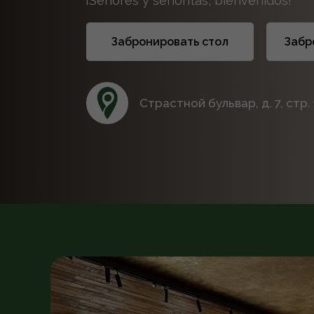
¡Señores y señoritas, bienvenidos!
Забронировать стол
Забр
Страстной бульвар, д. 7, стр. 