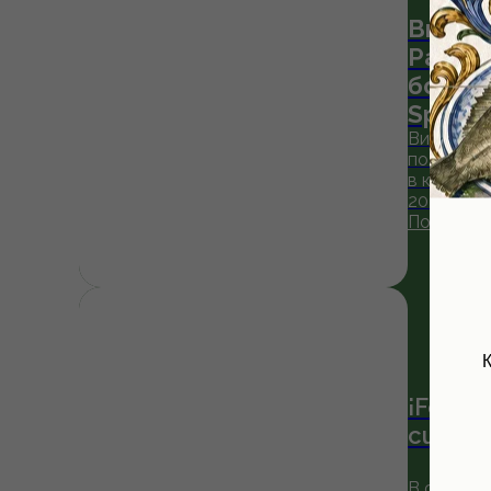
Винная
Padro
бокал»
Specta
Винная к
получила
в категор
2026...
Подробн
К
¡Feliz 
cumple
В субботу