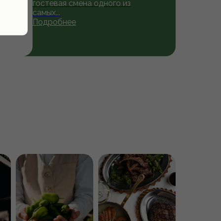
гостевая смена одного из
самых...
Подробнее