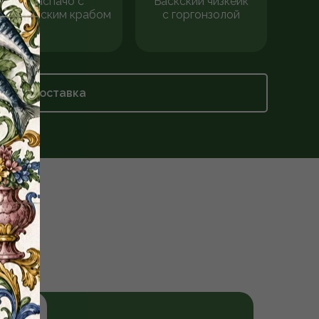
Гаспачо с
Баскский чизкейк
камчатским крабом
с горгонзолой
Доставка