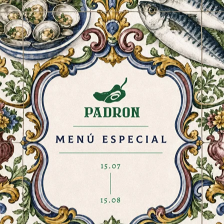
Арроз с шафраном
500 дней зернового
и филе сибаса
откорма
л
События