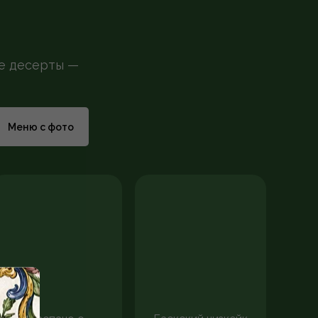
ые десерты —
Меню с фото