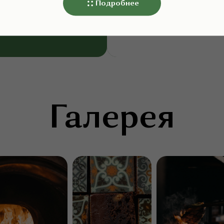
Подробнее
аздновал два года....
ее
Галерея