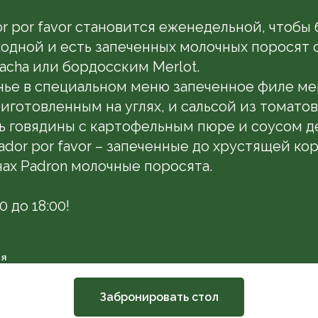
r por favor становится еженедельной, чтобы
ходной и есть запеченных молочных поросят 
acha или бордосским Merlot.
нье в специальном меню запеченное филе мер
иготовленным на углях, и сальсой из томатов
ь говядины с картофельным пюре и соусом д
ador por favor – запеченные до хрустящей ко
ах Padron молочные поросята.
0 до 18:00!
ИЯ
Забронировать стол