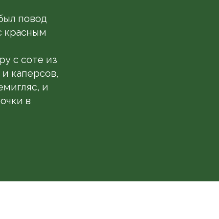
 был повод
с красным
у с соте из
 и каперсов,
емигляс, и
рочки в