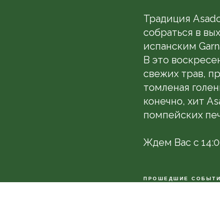
Традиция Asado
собраться в вы
испанским Garn
В это воскресе
свежих трав, пр
томленая голен
конечно, хит As
помпейских печ
Ждем Вас с 14:0
ПРОШЕДШИЕ СОБЫТ